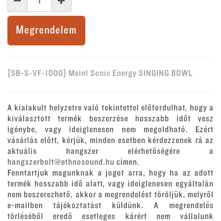
Megrendelem
[SB-S-VF-1000] Meinl Sonic Energy SINGING BOWL
A kialakult helyzetre való tekintettel előfordulhat, hogy a
kiválasztott termék beszerzése hosszabb időt vesz
igénybe, vagy ideiglenesen nem megoldható. Ezért
vásárlás előtt, kérjük, minden esetben kérdezzenek rá az
aktuális hangszer elérhetőségére a
hangszerbolt@ethnosound.hu
címen.
Fenntartjuk magunknak a jogot arra, hogy ha az adott
termék hosszabb idő alatt, vagy ideiglenesen egyáltalán
nem beszerezhető, akkor a megrendelést töröljük, melyről
e-mailben tájékoztatást küldünk. A megrendelés
törléséből eredő esetleges kárért nem vállalunk