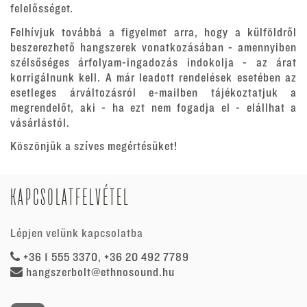
felelősséget.
Felhívjuk továbbá a figyelmet arra, hogy a külföldről
beszerezhető hangszerek vonatkozásában - amennyiben
szélsőséges árfolyam-ingadozás indokolja - az árat
korrigálnunk kell. A már leadott rendelések esetében az
esetleges árváltozásról e-mailben tájékoztatjuk a
megrendelőt, aki - ha ezt nem fogadja el - elállhat a
vásárlástól.
Köszönjük a szíves megértésüket!
KAPCSOLATFELVÉTEL
Lépjen velünk kapcsolatba
+36 1 555 3370, +36 20 492 7789
hangszerbolt@ethnosound.hu