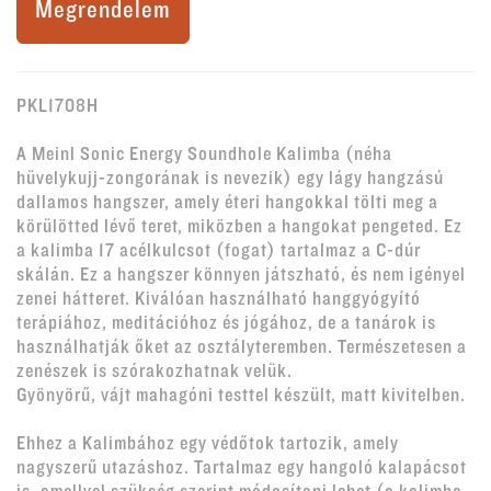
Megrendelem
PKL1708H
A Meinl Sonic Energy Soundhole Kalimba (néha
hüvelykujj-zongorának is nevezik) egy lágy hangzású
dallamos hangszer, amely éteri hangokkal tölti meg a
körülötted lévő teret, miközben a hangokat pengeted. Ez
a kalimba 17 acélkulcsot (fogat) tartalmaz a C-dúr
skálán. Ez a hangszer könnyen játszható, és nem igényel
zenei hátteret. Kiválóan használható hanggyógyító
terápiához, meditációhoz és jógához, de a tanárok is
használhatják őket az osztályteremben. Természetesen a
zenészek is szórakozhatnak velük.
Gyönyörű, vájt mahagóni testtel készült, matt kivitelben.
Ehhez a Kalimbához egy védőtok tartozik, amely
nagyszerű utazáshoz. Tartalmaz egy hangoló kalapácsot