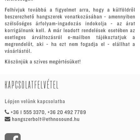
Felhívjuk továbbá a figyelmet arra, hogy a külföldről
beszerezhető hangszerek vonatkozásában - amennyiben
szélsőséges árfolyam-ingadozás indokolja - az árat
korrigálnunk kell. A már leadott rendelések esetében az
esetleges árváltozásról e-mailben tájékoztatjuk a
megrendelőt, aki - ha ezt nem fogadja el - elállhat a
vásárlástól.
Köszönjük a szíves megértésüket!
KAPCSOLATFELVÉTEL
Lépjen velünk kapcsolatba
+36 1 555 3370, +36 20 492 7789
hangszerbolt@ethnosound.hu