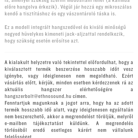
is, amellyel szükség szerint módosítani lehet (a kalimba
előre hangolva érkezik). Végül jár hozzá egy mikroszálas
kendő a tisztításhoz és egy vászontároló táska is.
Ez a modell integrált hangszedővel és kiváló minőségű
negyed hüvelykes kimeneti jack-aljzattal rendelkezik,
hogy szükség esetén erősítse azt.
A kialakult helyzetre való tekintettel előfordulhat, hogy a
kiválasztott termék beszerzése hosszabb időt vesz
igénybe, vagy ideiglenesen nem megoldható. Ezért
vásárlás előtt, kérjük, minden esetben kérdezzenek rá az
aktuális hangszer elérhetőségére a
hangszerbolt@ethnosound.hu
címen.
Fenntartjuk magunknak a jogot arra, hogy ha az adott
termék hosszabb idő alatt, vagy ideiglenesen egyáltalán
nem beszerezhető, akkor a megrendelést töröljük, melyről
e-mailben tájékoztatást küldünk. A megrendelés
törléséből eredő esetleges kárért nem vállalunk
felelősséget.