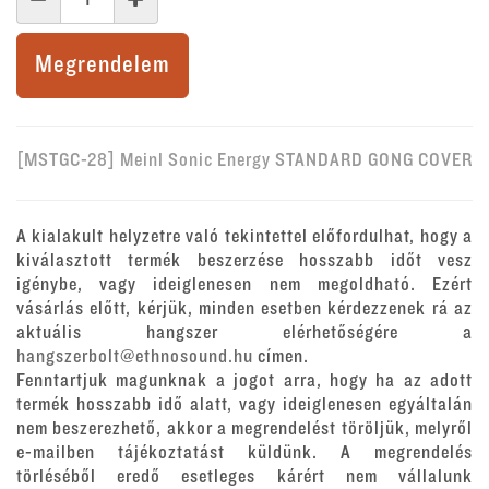
Megrendelem
[MSTGC-28] Meinl Sonic Energy STANDARD GONG COVER
A kialakult helyzetre való tekintettel előfordulhat, hogy a
kiválasztott termék beszerzése hosszabb időt vesz
igénybe, vagy ideiglenesen nem megoldható. Ezért
vásárlás előtt, kérjük, minden esetben kérdezzenek rá az
aktuális hangszer elérhetőségére a
hangszerbolt@ethnosound.hu
címen.
Fenntartjuk magunknak a jogot arra, hogy ha az adott
termék hosszabb idő alatt, vagy ideiglenesen egyáltalán
nem beszerezhető, akkor a megrendelést töröljük, melyről
e-mailben tájékoztatást küldünk. A megrendelés
törléséből eredő esetleges kárért nem vállalunk