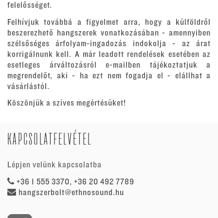
felelősséget.
Felhívjuk továbbá a figyelmet arra, hogy a külföldről
beszerezhető hangszerek vonatkozásában - amennyiben
szélsőséges árfolyam-ingadozás indokolja - az árat
korrigálnunk kell. A már leadott rendelések esetében az
esetleges árváltozásról e-mailben tájékoztatjuk a
megrendelőt, aki - ha ezt nem fogadja el - elállhat a
vásárlástól.
Köszönjük a szíves megértésüket!
KAPCSOLATFELVÉTEL
Lépjen velünk kapcsolatba
+36 1 555 3370, +36 20 492 7789
hangszerbolt@ethnosound.hu