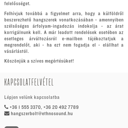
felelősséget.
Felhívjuk továbbá a figyelmet arra, hogy a külföldről
beszerezhető hangszerek vonatkozásában - amennyiben
szélsőséges árfolyam-ingadozás indokolja - az árat
korrigálnunk kell. A már leadott rendelések esetében az
esetleges árváltozásról e-mailben tájékoztatjuk a
megrendelőt, aki - ha ezt nem fogadja el - elállhat a
vásárlástól.
Köszönjük a szíves megértésüket!
KAPCSOLATFELVÉTEL
Lépjen velünk kapcsolatba
+36 1 555 3370, +36 20 492 7789
hangszerbolt@ethnosound.hu