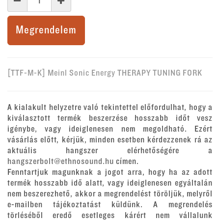
Megrendelem
[TTF-M-K] Meinl Sonic Energy THERAPY TUNING FORK
A kialakult helyzetre való tekintettel előfordulhat, hogy a
kiválasztott termék beszerzése hosszabb időt vesz
igénybe, vagy ideiglenesen nem megoldható. Ezért
vásárlás előtt, kérjük, minden esetben kérdezzenek rá az
aktuális hangszer elérhetőségére a
hangszerbolt@ethnosound.hu
címen.
Fenntartjuk magunknak a jogot arra, hogy ha az adott
termék hosszabb idő alatt, vagy ideiglenesen egyáltalán
nem beszerezhető, akkor a megrendelést töröljük, melyről
e-mailben tájékoztatást küldünk. A megrendelés
törléséből eredő esetleges kárért nem vállalunk