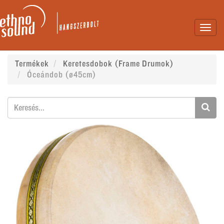
Toggl
navig
Termékek
Keretesdobok (Frame Drumok)
Óceándob (ø45cm)