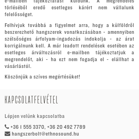
e-mailben tájékoztatást küldünk. A megrendelés
törléséből eredő esetleges kárért nem vállalunk
felelősséget.
Felhívjuk továbbá a figyelmet arra, hogy a külföldről
beszerezhető hangszerek vonatkozásában - amennyiben
szélsőséges árfolyam-ingadozás indokolja - az árat
korrigálnunk kell. A már leadott rendelések esetében az
esetleges árváltozásról e-mailben tájékoztatjuk a
megrendelőt, aki - ha ezt nem fogadja el - elállhat a
vásárlástól.
Köszönjük a szíves megértésüket!
KAPCSOLATFELVÉTEL
Lépjen velünk kapcsolatba
+36 1 555 3370, +36 20 492 7789
hangszerbolt@ethnosound.hu