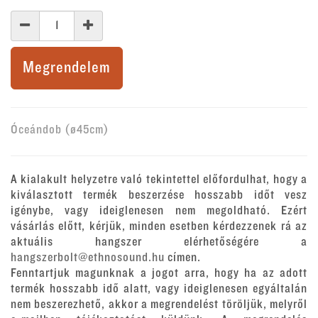
Megrendelem
Óceándob (ø45cm)
A kialakult helyzetre való tekintettel előfordulhat, hogy a
kiválasztott termék beszerzése hosszabb időt vesz
igénybe, vagy ideiglenesen nem megoldható. Ezért
vásárlás előtt, kérjük, minden esetben kérdezzenek rá az
aktuális hangszer elérhetőségére a
hangszerbolt@ethnosound.hu
címen.
Fenntartjuk magunknak a jogot arra, hogy ha az adott
termék hosszabb idő alatt, vagy ideiglenesen egyáltalán
nem beszerezhető, akkor a megrendelést töröljük, melyről