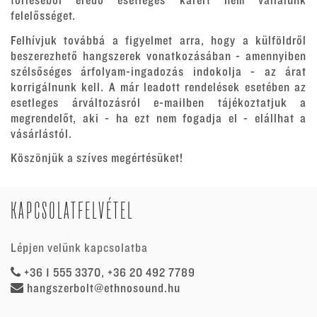
törléséből eredő esetleges kárért nem vállalunk
felelősséget.
Felhívjuk továbbá a figyelmet arra, hogy a külföldről
beszerezhető hangszerek vonatkozásában - amennyiben
szélsőséges árfolyam-ingadozás indokolja - az árat
korrigálnunk kell. A már leadott rendelések esetében az
esetleges árváltozásról e-mailben tájékoztatjuk a
megrendelőt, aki - ha ezt nem fogadja el - elállhat a
vásárlástól.
Köszönjük a szíves megértésüket!
KAPCSOLATFELVÉTEL
Lépjen velünk kapcsolatba
+36 1 555 3370, +36 20 492 7789
hangszerbolt@ethnosound.hu