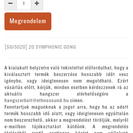
Megrendelem
[SG15020] 20 SYMPHONIC GONG
A kialakult helyzetre való tekintettel előfordulhat, hogy a
kiválasztott termék beszerzése hosszabb időt vesz
igénybe, vagy ideiglenesen nem megoldható. Ezért
vásárlás előtt, kérjük, minden esetben kérdezzenek rá az
aktuális hangszer elérhetőségére a
hangszerbolt@ethnosound.hu
címen.
Fenntartjuk magunknak a jogot arra, hogy ha az adott
termék hosszabb idő alatt, vagy ideiglenesen egyáltalán
nem beszerezhető, akkor a megrendelést töröljük, melyről
e-mailben tájékoztatást küldünk. A megrendelés