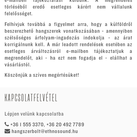
e-mailben tájékoztatást küldünk. A megrendelés
törléséből eredő esetleges kárért nem vállalunk
felelősséget.
Felhívjuk továbbá a figyelmet arra, hogy a külföldről
beszerezhető hangszerek vonatkozásában - amennyiben
szélsőséges árfolyam-ingadozás indokolja - az árat
korrigálnunk kell. A már leadott rendelések esetében az
esetleges árváltozásról e-mailben tájékoztatjuk a
megrendelőt, aki - ha ezt nem fogadja el - elállhat a
vásárlástól.
Köszönjük a szíves megértésüket!
KAPCSOLATFELVÉTEL
Lépjen velünk kapcsolatba
+36 1 555 3370, +36 20 492 7789
hangszerbolt@ethnosound.hu