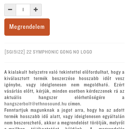
Megrendelem
[SG15122] 22 SYMPHONIC GONG NO LOGO
A kialakult helyzetre való tekintettel előfordulhat, hogy a
kiválasztott termék beszerzése hosszabb időt vesz
igénybe, vagy ideiglenesen nem megoldható. Ezért
vásárlás előtt, kérjük, minden esetben kérdezzenek rá az
aktuális hangszer elérhetőségére a
hangszerbolt@ethnosound.hu
címen.
Fenntartjuk magunknak a jogot arra, hogy ha az adott
termék hosszabb idő alatt, vagy ideiglenesen egyáltalán
nem beszerezhető, akkor a megrendelést töröljük, melyről