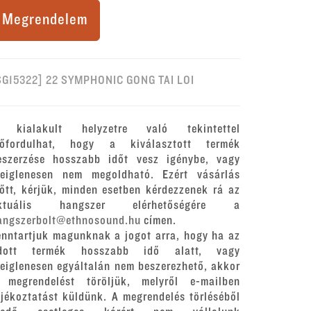
Megrendelem
SG15322] 22 SYMPHONIC GONG TAI LOI
 kialakult helyzetre való tekintettel
lőfordulhat, hogy a kiválasztott termék
eszerzése hosszabb időt vesz igénybe, vagy
deiglenesen nem megoldható. Ezért vásárlás
lőtt, kérjük, minden esetben kérdezzenek rá az
ktuális hangszer elérhetőségére a
angszerbolt@ethnosound.hu
címen.
enntartjuk magunknak a jogot arra, hogy ha az
dott termék hosszabb idő alatt, vagy
deiglenesen egyáltalán nem beszerezhető, akkor
 megrendelést töröljük, melyről e-mailben
ájékoztatást küldünk. A megrendelés törléséből