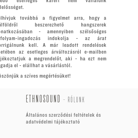
redő esetleges kárért nem vállalunk
elelősséget.
elhívjuk továbbá a figyelmet arra, hogy a
ülföldről beszerezhető hangszerek
onatkozásában - amennyiben szélsőséges
rfolyam-ingadozás indokolja - az árat
orrigálnunk kell. A már leadott rendelések
setében az esetleges árváltozásról e-mailben
ájékoztatjuk a megrendelőt, aki - ha ezt nem
gadja el - elállhat a vásárlástól.
öszönjük a szíves megértésüket!
ETHNOSOUND
-
RÓLUNK
Általános szerződési feltételek és
adatvédelmi tájékoztató