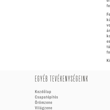
e
f
F
k
v
á
k
e
t
fo
K
EGYÉB TEVÉKENYSÉGEINK
Kezdőlap
Csapatépítés
Örömzene
Világzene