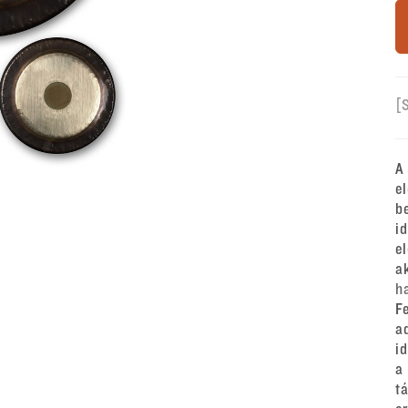
[
A
e
b
i
e
a
h
F
a
i
a
t