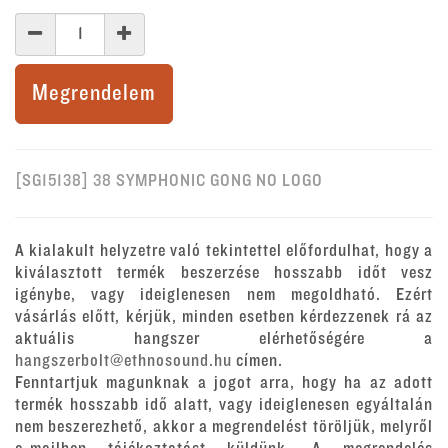
Megrendelem
[SG15138] 38 SYMPHONIC GONG NO LOGO
A kialakult helyzetre való tekintettel előfordulhat, hogy a
kiválasztott termék beszerzése hosszabb időt vesz
igénybe, vagy ideiglenesen nem megoldható. Ezért
vásárlás előtt, kérjük, minden esetben kérdezzenek rá az
aktuális hangszer elérhetőségére a
hangszerbolt@ethnosound.hu
címen.
Fenntartjuk magunknak a jogot arra, hogy ha az adott
termék hosszabb idő alatt, vagy ideiglenesen egyáltalán
nem beszerezhető, akkor a megrendelést töröljük, melyről