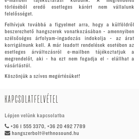
e-mailben tájékoztatást küldünk. A megrendelés
törléséből eredő esetleges kárért nem vállalunk
felelősséget.
Felhívjuk továbbá a figyelmet arra, hogy a külföldről
beszerezhető hangszerek vonatkozásában - amennyiben
szélsőséges árfolyam-ingadozás indokolja - az árat
korrigálnunk kell. A már leadott rendelések esetében az
esetleges árváltozásról e-mailben tájékoztatjuk a
megrendelőt, aki - ha ezt nem fogadja el - elállhat a
vásárlástól.
Köszönjük a szíves megértésüket!
KAPCSOLATFELVÉTEL
Lépjen velünk kapcsolatba
+36 1 555 3370, +36 20 492 7789
hangszerbolt@ethnosound.hu