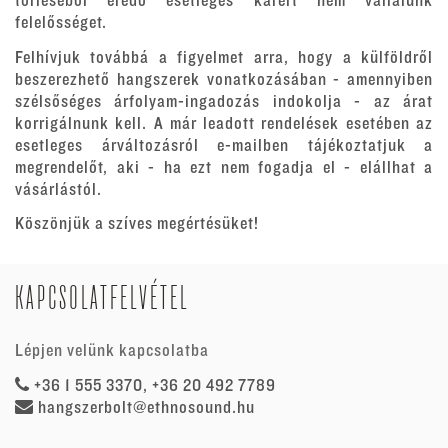
törléséből eredő esetleges kárért nem vállalunk
felelősséget.
Felhívjuk továbbá a figyelmet arra, hogy a külföldről
beszerezhető hangszerek vonatkozásában - amennyiben
szélsőséges árfolyam-ingadozás indokolja - az árat
korrigálnunk kell. A már leadott rendelések esetében az
esetleges árváltozásról e-mailben tájékoztatjuk a
megrendelőt, aki - ha ezt nem fogadja el - elállhat a
vásárlástól.
Köszönjük a szíves megértésüket!
KAPCSOLATFELVÉTEL
Lépjen velünk kapcsolatba
+36 1 555 3370, +36 20 492 7789
hangszerbolt@ethnosound.hu