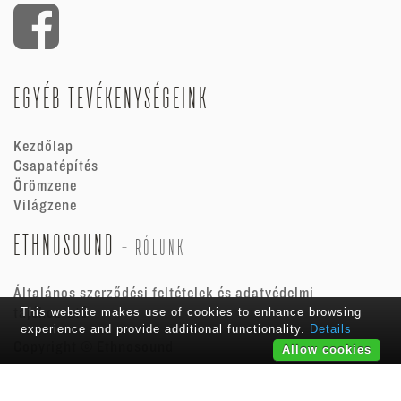
EGYÉB TEVÉKENYSÉGEINK
Kezdőlap
Csapatépítés
Örömzene
Világzene
ETHNOSOUND
-
RÓLUNK
Általános szerződési feltételek és adatvédelmi
tájékoztató
This website makes use of cookies to enhance browsing
experience and provide additional functionality.
Details
Copyright ©
Ethnosound
Allow cookies