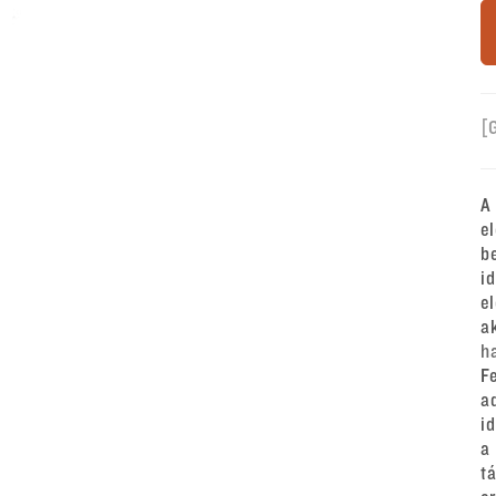
[
A
e
b
i
e
a
h
F
a
i
a
t