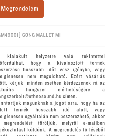
Megrendelem
GM49001] GONG MALLET M1
 kialakult helyzetre való tekintettel
lőfordulhat, hogy a kiválasztott termék
eszerzése hosszabb időt vesz igénybe, vagy
deiglenesen nem megoldható. Ezért vásárlás
lőtt, kérjük, minden esetben kérdezzenek rá az
ktuális hangszer elérhetőségére a
angszerbolt@ethnosound.hu
címen.
enntartjuk magunknak a jogot arra, hogy ha az
dott termék hosszabb idő alatt, vagy
deiglenesen egyáltalán nem beszerezhető, akkor
 megrendelést töröljük, melyről e-mailben
ájékoztatást küldünk. A megrendelés törléséből