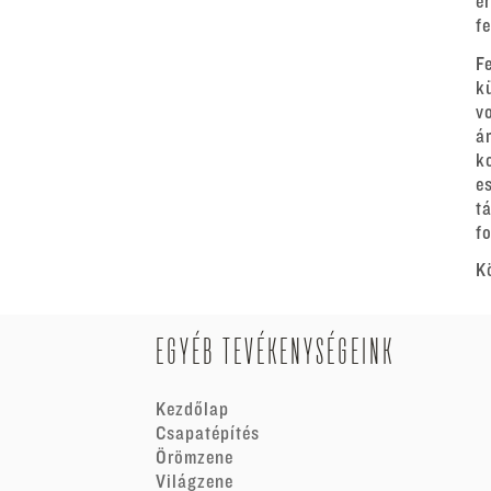
e
f
F
k
v
á
k
e
t
fo
K
EGYÉB TEVÉKENYSÉGEINK
Kezdőlap
Csapatépítés
Örömzene
Világzene