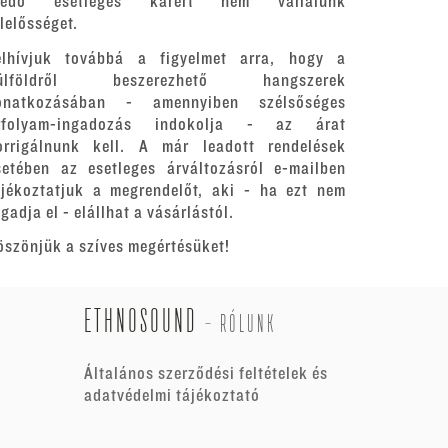
redő esetleges kárért nem vállalunk
elelősséget.
elhívjuk továbbá a figyelmet arra, hogy a
ülföldről beszerezhető hangszerek
onatkozásában - amennyiben szélsőséges
rfolyam-ingadozás indokolja - az árat
orrigálnunk kell. A már leadott rendelések
setében az esetleges árváltozásról e-mailben
ájékoztatjuk a megrendelőt, aki - ha ezt nem
gadja el - elállhat a vásárlástól.
öszönjük a szíves megértésüket!
ETHNOSOUND
-
RÓLUNK
Általános szerződési feltételek és
adatvédelmi tájékoztató