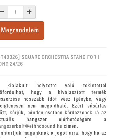
Megrendelem
ST48326] SQUARE ORCHESTRA STAND FOR 1
ONG 24/26
 kialakult helyzetre való tekintettel
lőfordulhat, hogy a kiválasztott termék
eszerzése hosszabb időt vesz igénybe, vagy
deiglenesen nem megoldható. Ezért vásárlás
lőtt, kérjük, minden esetben kérdezzenek rá az
ktuális hangszer elérhetőségére a
angszerbolt@ethnosound.hu
címen.
enntartjuk magunknak a jogot arra, hogy ha az