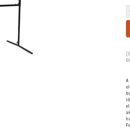
[
G
A
e
b
i
e
a
h
F