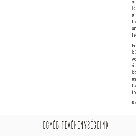
a
i
a
t
e
f
F
k
v
á
k
e
t
fo
K
EGYÉB TEVÉKENYSÉGEINK