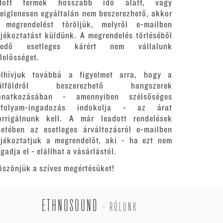
dott termék hosszabb idő alatt, vagy
deiglenesen egyáltalán nem beszerezhető, akkor
 megrendelést töröljük, melyről e-mailben
ájékoztatást küldünk. A megrendelés törléséből
redő esetleges kárért nem vállalunk
elelősséget.
elhívjuk továbbá a figyelmet arra, hogy a
ülföldről beszerezhető hangszerek
onatkozásában - amennyiben szélsőséges
rfolyam-ingadozás indokolja - az árat
orrigálnunk kell. A már leadott rendelések
setében az esetleges árváltozásról e-mailben
ájékoztatjuk a megrendelőt, aki - ha ezt nem
gadja el - elállhat a vásárlástól.
öszönjük a szíves megértésüket!
ETHNOSOUND
-
RÓLUNK