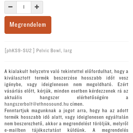
Megrendelem
[phKS9-SU2 ] Pelvic Bowl, larg
A kialakult helyzetre való tekintettel előfordulhat, hogy a
kiválasztott termék beszerzése hosszabb időt vesz
igénybe, vagy ideiglenesen nem megoldható. Ezért
vásárlás előtt, kérjük, minden esetben kérdezzenek rá az
aktuális hangszer elérhetőségére a
hangszerbolt@ethnosound.hu
címen.
Fenntartjuk magunknak a jogot arra, hogy ha az adott
termék hosszabb idő alatt, vagy ideiglenesen egyáltalán
nem beszerezhető, akkor a megrendelést töröljük, melyről
e-mailben tájékoztatást küldünk. A megrendelés