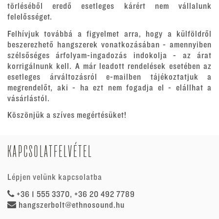
törléséből eredő esetleges kárért nem vállalunk
felelősséget.
Felhívjuk továbbá a figyelmet arra, hogy a külföldről
beszerezhető hangszerek vonatkozásában - amennyiben
szélsőséges árfolyam-ingadozás indokolja - az árat
korrigálnunk kell. A már leadott rendelések esetében az
esetleges árváltozásról e-mailben tájékoztatjuk a
megrendelőt, aki - ha ezt nem fogadja el - elállhat a
vásárlástól.
Köszönjük a szíves megértésüket!
KAPCSOLATFELVÉTEL
Lépjen velünk kapcsolatba
+36 1 555 3370, +36 20 492 7789
hangszerbolt@ethnosound.hu