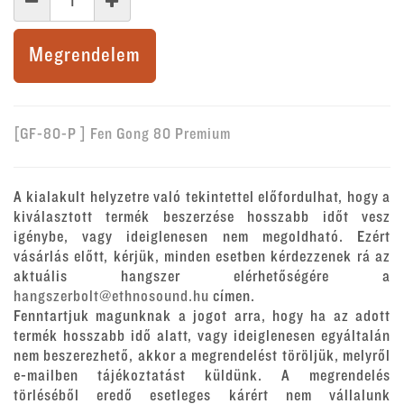
Megrendelem
[GF-80-P ] Fen Gong 80 Premium
A kialakult helyzetre való tekintettel előfordulhat, hogy a
kiválasztott termék beszerzése hosszabb időt vesz
igénybe, vagy ideiglenesen nem megoldható. Ezért
vásárlás előtt, kérjük, minden esetben kérdezzenek rá az
aktuális hangszer elérhetőségére a
hangszerbolt@ethnosound.hu
címen.
Fenntartjuk magunknak a jogot arra, hogy ha az adott
termék hosszabb idő alatt, vagy ideiglenesen egyáltalán
nem beszerezhető, akkor a megrendelést töröljük, melyről
e-mailben tájékoztatást küldünk. A megrendelés
törléséből eredő esetleges kárért nem vállalunk