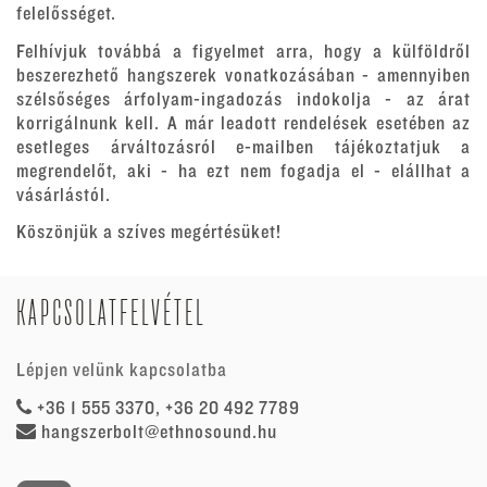
felelősséget.
Felhívjuk továbbá a figyelmet arra, hogy a külföldről
beszerezhető hangszerek vonatkozásában - amennyiben
szélsőséges árfolyam-ingadozás indokolja - az árat
korrigálnunk kell. A már leadott rendelések esetében az
esetleges árváltozásról e-mailben tájékoztatjuk a
megrendelőt, aki - ha ezt nem fogadja el - elállhat a
vásárlástól.
Köszönjük a szíves megértésüket!
KAPCSOLATFELVÉTEL
Lépjen velünk kapcsolatba
+36 1 555 3370, +36 20 492 7789
hangszerbolt@ethnosound.hu