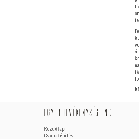
a
t
e
f
F
k
v
á
k
e
t
fo
K
EGYÉB TEVÉKENYSÉGEINK
Kezdőlap
Csapatépítés