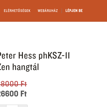
ELÉRHETŐSÉGEK
WEBÁRUHÁZ
LÉPJEN BE
Peter Hess phKSZ-11
Zen hangtál
28000
Ft
26600
Ft