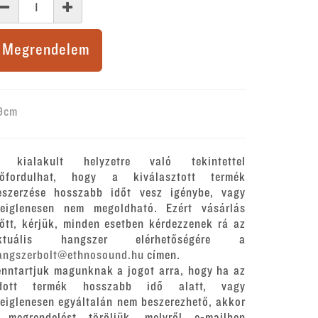
Megrendelem
9cm
 kialakult helyzetre való tekintettel
lőfordulhat, hogy a kiválasztott termék
eszerzése hosszabb időt vesz igénybe, vagy
deiglenesen nem megoldható. Ezért vásárlás
lőtt, kérjük, minden esetben kérdezzenek rá az
ktuális hangszer elérhetőségére a
angszerbolt@ethnosound.hu
címen.
enntartjuk magunknak a jogot arra, hogy ha az
dott termék hosszabb idő alatt, vagy
deiglenesen egyáltalán nem beszerezhető, akkor