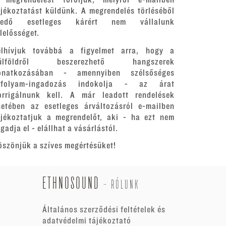
 megrendelést töröljük, melyről e-mailben
ájékoztatást küldünk. A megrendelés törléséből
redő esetleges kárért nem vállalunk
elelősséget.
elhívjuk továbbá a figyelmet arra, hogy a
ülföldről beszerezhető hangszerek
onatkozásában - amennyiben szélsőséges
rfolyam-ingadozás indokolja - az árat
orrigálnunk kell. A már leadott rendelések
setében az esetleges árváltozásról e-mailben
ájékoztatjuk a megrendelőt, aki - ha ezt nem
gadja el - elállhat a vásárlástól.
öszönjük a szíves megértésüket!
ETHNOSOUND
-
RÓLUNK
Általános szerződési feltételek és
adatvédelmi tájékoztató