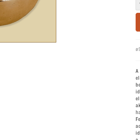
ø
A
e
b
i
e
a
h
F
a
i