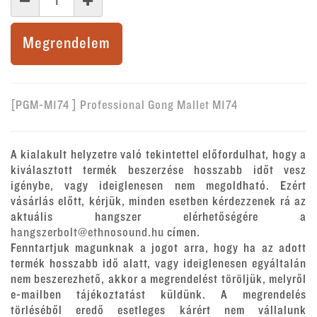
Megrendelem
[PGM-M174 ] Professional Gong Mallet M174
A kialakult helyzetre való tekintettel előfordulhat, hogy a
kiválasztott termék beszerzése hosszabb időt vesz
igénybe, vagy ideiglenesen nem megoldható. Ezért
vásárlás előtt, kérjük, minden esetben kérdezzenek rá az
aktuális hangszer elérhetőségére a
hangszerbolt@ethnosound.hu
címen.
Fenntartjuk magunknak a jogot arra, hogy ha az adott
termék hosszabb idő alatt, vagy ideiglenesen egyáltalán
nem beszerezhető, akkor a megrendelést töröljük, melyről
e-mailben tájékoztatást küldünk. A megrendelés
törléséből eredő esetleges kárért nem vállalunk