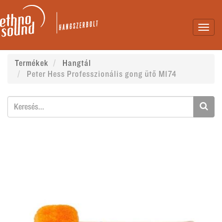
Toggl
navig
Termékek
Hangtál
Peter Hess Professzionális gong ütő M174