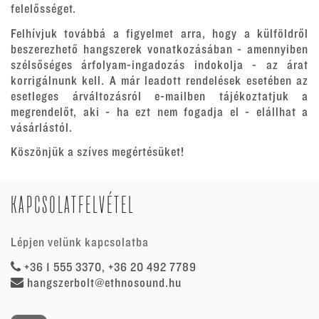
felelősséget.
Felhívjuk továbbá a figyelmet arra, hogy a külföldről
beszerezhető hangszerek vonatkozásában - amennyiben
szélsőséges árfolyam-ingadozás indokolja - az árat
korrigálnunk kell. A már leadott rendelések esetében az
esetleges árváltozásról e-mailben tájékoztatjuk a
megrendelőt, aki - ha ezt nem fogadja el - elállhat a
vásárlástól.
Köszönjük a szíves megértésüket!
KAPCSOLATFELVÉTEL
Lépjen velünk kapcsolatba
+36 1 555 3370, +36 20 492 7789
hangszerbolt@ethnosound.hu