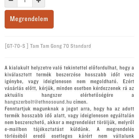
Megrendelem
[GT-70-S ] Tam Tam Gong 70 Standard
A kialakult helyzetre való tekintettel előfordulhat, hogy a
kiválasztott termék beszerzése hosszabb időt vesz
igénybe, vagy ideiglenesen nem megoldható. Ezért
vásárlás előtt, kérjük, minden esetben kérdezzenek rá az
aktuális hangszer elérhetőségére a
hangszerbolt@ethnosound.hu
címen.
Fenntartjuk magunknak a jogot arra, hogy ha az adott
termék hosszabb idő alatt, vagy ideiglenesen egyáltalán
nem beszerezhető, akkor a megrendelést töröljük, melyről
e-mailben tájékoztatást küldünk. A megrendelés
törléséből eredő esetleges kárért nem vállalunk