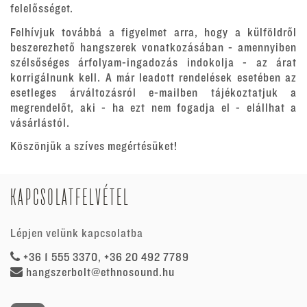
felelősséget.
Felhívjuk továbbá a figyelmet arra, hogy a külföldről
beszerezhető hangszerek vonatkozásában - amennyiben
szélsőséges árfolyam-ingadozás indokolja - az árat
korrigálnunk kell. A már leadott rendelések esetében az
esetleges árváltozásról e-mailben tájékoztatjuk a
megrendelőt, aki - ha ezt nem fogadja el - elállhat a
vásárlástól.
Köszönjük a szíves megértésüket!
KAPCSOLATFELVÉTEL
Lépjen velünk kapcsolatba
+36 1 555 3370, +36 20 492 7789
hangszerbolt@ethnosound.hu