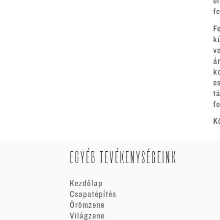
e
f
F
k
v
á
k
e
t
fo
K
EGYÉB TEVÉKENYSÉGEINK
Kezdőlap
Csapatépítés
Örömzene
Világzene