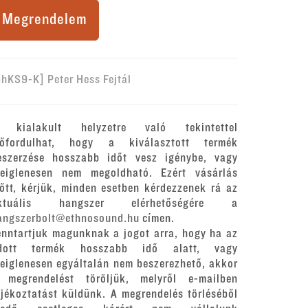
Megrendelem
phKS9-K] Peter Hess Fejtál
 kialakult helyzetre való tekintettel
lőfordulhat, hogy a kiválasztott termék
eszerzése hosszabb időt vesz igénybe, vagy
deiglenesen nem megoldható. Ezért vásárlás
lőtt, kérjük, minden esetben kérdezzenek rá az
ktuális hangszer elérhetőségére a
angszerbolt@ethnosound.hu
címen.
enntartjuk magunknak a jogot arra, hogy ha az
dott termék hosszabb idő alatt, vagy
deiglenesen egyáltalán nem beszerezhető, akkor
 megrendelést töröljük, melyről e-mailben
ájékoztatást küldünk. A megrendelés törléséből