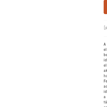
[
A
e
b
i
e
a
h
F
a
i
a
t