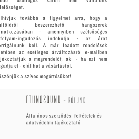
redő esetleges kárért nem vállalunk
elelősséget.
elhívjuk továbbá a figyelmet arra, hogy a
ülföldről beszerezhető hangszerek
onatkozásában - amennyiben szélsőséges
rfolyam-ingadozás indokolja - az árat
orrigálnunk kell. A már leadott rendelések
setében az esetleges árváltozásról e-mailben
ájékoztatjuk a megrendelőt, aki - ha ezt nem
gadja el - elállhat a vásárlástól.
öszönjük a szíves megértésüket!
ETHNOSOUND
-
RÓLUNK
Általános szerződési feltételek és
adatvédelmi tájékoztató