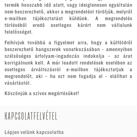
termék hosszabb idő alatt, vagy ideiglenesen egyáltalán
nem beszerezhető, akkor a megrendelést töröljük, melyről
e-mailben tájékoztatást küldünk. A megrendelés
törléséből eredő esetleges kárért nem vállalunk
felelősséget.
Felhívjuk továbbá a figyelmet arra, hogy a külföldről
beszerezhető hangszerek vonatkozásában - amennyiben
szélsőséges árfolyam-ingadozás indokolja - az árat
korrigálnunk kell. A már leadott rendelések esetében az
esetleges árváltozásról e-mailben tájékoztatjuk a
megrendelőt, aki - ha ezt nem fogadja el - elállhat a
vásárlástól.
Köszönjük a szíves megértésüket!
KAPCSOLATFELVÉTEL
Lépjen velünk kapcsolatba