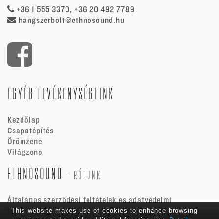
+36 1 555 3370, +36 20 492 7789
hangszerbolt@ethnosound.hu
EGYÉB TEVÉKENYSÉGEINK
Kezdőlap
Csapatépítés
Örömzene
Világzene
ETHNOSOUND
-
RÓLUNK
Általános szerződési feltételek és adatvédelmi
tájékoztató
This website makes use of cookies to enhance browsing