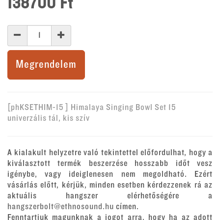
138700
Ft
Megrendelem
[phKSETHIM-15 ] Himalaya Singing Bowl Set 15
univerzális tál, kis szív
A kialakult helyzetre való tekintettel előfordulhat, hogy a
kiválasztott termék beszerzése hosszabb időt vesz
igénybe, vagy ideiglenesen nem megoldható. Ezért
vásárlás előtt, kérjük, minden esetben kérdezzenek rá az
aktuális hangszer elérhetőségére a
hangszerbolt@ethnosound.hu
címen.
Fenntartjuk magunknak a jogot arra, hogy ha az adott