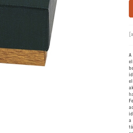
[
A
e
b
i
e
a
h
F
a
i
a
t