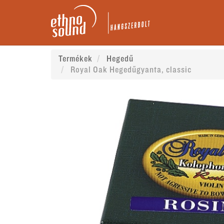
Termékek
Hegedű
Royal Oak Hegedűgyanta, classic