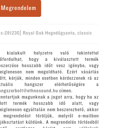
Megrendelem
as-281230] Royal Oak Hegedűgyanta, classic
 kialakult helyzetre való tekintettel
lőfordulhat, hogy a kiválasztott termék
eszerzése hosszabb időt vesz igénybe, vagy
deiglenesen nem megoldható. Ezért vásárlás
lőtt, kérjük, minden esetben kérdezzenek rá az
ktuális hangszer elérhetőségére a
angszerbolt@ethnosound.hu
címen.
enntartjuk magunknak a jogot arra, hogy ha az
dott termék hosszabb idő alatt, vagy
deiglenesen egyáltalán nem beszerezhető, akkor
 megrendelést töröljük, melyről e-mailben
ájékoztatást küldünk. A megrendelés törléséből