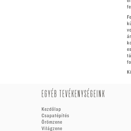
e
f
F
k
v
á
k
e
t
fo
K
EGYÉB TEVÉKENYSÉGEINK
Kezdőlap
Csapatépítés
Örömzene
Világzene