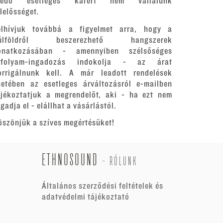
redő esetleges kárért nem vállalunk
elelősséget.
elhívjuk továbbá a figyelmet arra, hogy a
ülföldről beszerezhető hangszerek
onatkozásában - amennyiben szélsőséges
rfolyam-ingadozás indokolja - az árat
orrigálnunk kell. A már leadott rendelések
setében az esetleges árváltozásról e-mailben
ájékoztatjuk a megrendelőt, aki - ha ezt nem
gadja el - elállhat a vásárlástól.
öszönjük a szíves megértésüket!
ETHNOSOUND
-
RÓLUNK
Általános szerződési feltételek és
adatvédelmi tájékoztató