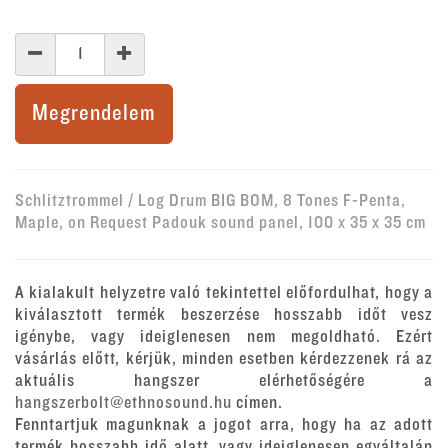
Megrendelem
Schlitztrommel / Log Drum BIG BOM, 8 Tones F-Penta,
Maple, on Request Padouk sound panel, 100 x 35 x 35 cm
A kialakult helyzetre való tekintettel előfordulhat, hogy a
kiválasztott termék beszerzése hosszabb időt vesz
igénybe, vagy ideiglenesen nem megoldható. Ezért
vásárlás előtt, kérjük, minden esetben kérdezzenek rá az
aktuális hangszer elérhetőségére a
hangszerbolt@ethnosound.hu
címen.
Fenntartjuk magunknak a jogot arra, hogy ha az adott
termék hosszabb idő alatt, vagy ideiglenesen egyáltalán