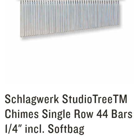
Schlagwerk StudioTreeTM
Chimes Single Row 44 Bars
1/4" incl. Softbag