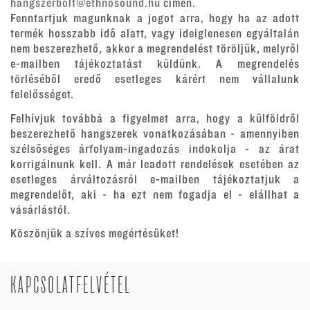
hangszerbolt@ethnosound.hu
címen.
Fenntartjuk magunknak a jogot arra, hogy ha az adott
termék hosszabb idő alatt, vagy ideiglenesen egyáltalán
nem beszerezhető, akkor a megrendelést töröljük, melyről
e-mailben tájékoztatást küldünk. A megrendelés
törléséből eredő esetleges kárért nem vállalunk
felelősséget.
Felhívjuk továbbá a figyelmet arra, hogy a külföldről
beszerezhető hangszerek vonatkozásában - amennyiben
szélsőséges árfolyam-ingadozás indokolja - az árat
korrigálnunk kell. A már leadott rendelések esetében az
esetleges árváltozásról e-mailben tájékoztatjuk a
megrendelőt, aki - ha ezt nem fogadja el - elállhat a
vásárlástól.
Köszönjük a szíves megértésüket!
KAPCSOLATFELVÉTEL