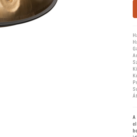
H
H
G
A
S
K
K
P
S
Á
A
e
b