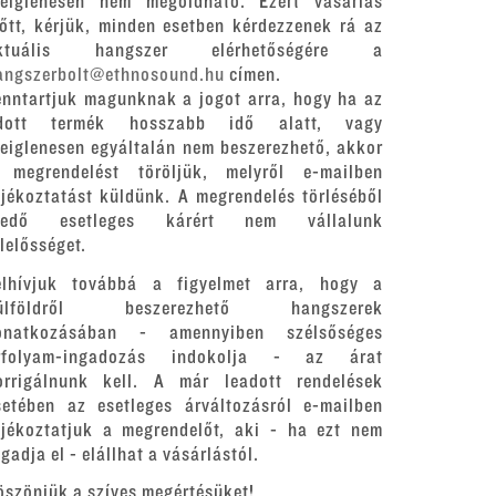
deiglenesen nem megoldható. Ezért vásárlás
lőtt, kérjük, minden esetben kérdezzenek rá az
ktuális hangszer elérhetőségére a
angszerbolt@ethnosound.hu
címen.
enntartjuk magunknak a jogot arra, hogy ha az
dott termék hosszabb idő alatt, vagy
deiglenesen egyáltalán nem beszerezhető, akkor
 megrendelést töröljük, melyről e-mailben
ájékoztatást küldünk. A megrendelés törléséből
redő esetleges kárért nem vállalunk
elelősséget.
elhívjuk továbbá a figyelmet arra, hogy a
ülföldről beszerezhető hangszerek
onatkozásában - amennyiben szélsőséges
rfolyam-ingadozás indokolja - az árat
orrigálnunk kell. A már leadott rendelések
setében az esetleges árváltozásról e-mailben
ájékoztatjuk a megrendelőt, aki - ha ezt nem
gadja el - elállhat a vásárlástól.
öszönjük a szíves megértésüket!