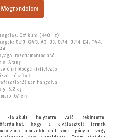
Megrendelem
angolás: C# kurd (440 Hz)
angok: C#3, G#3, A3, B3, C#4, D#4, E4, F#4,
#4
nyaga: rozsdamentes acél
zín: Arany
iváló minőségű kivitelezés
ézzel készített
rofesszionálisan hangolva
úly: 5,2 kg
tmérő: 57 cm
 kialakult helyzetre való tekintettel
lőfordulhat, hogy a kiválasztott termék
eszerzése hosszabb időt vesz igénybe, vagy