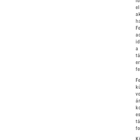
i
e
a
h
F
a
i
a
t
e
f
F
k
v
á
k
e
t
fo
K