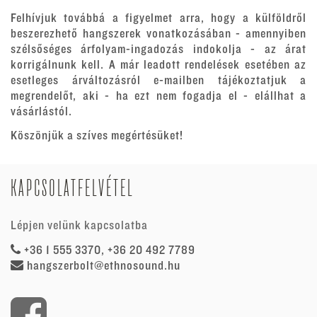
Felhívjuk továbbá a figyelmet arra, hogy a külföldről
beszerezhető hangszerek vonatkozásában - amennyiben
szélsőséges árfolyam-ingadozás indokolja - az árat
korrigálnunk kell. A már leadott rendelések esetében az
esetleges árváltozásról e-mailben tájékoztatjuk a
megrendelőt, aki - ha ezt nem fogadja el - elállhat a
vásárlástól.
Köszönjük a szíves megértésüket!
KAPCSOLATFELVÉTEL
Lépjen velünk kapcsolatba
+36 1 555 3370, +36 20 492 7789
hangszerbolt@ethnosound.hu