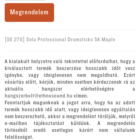
Megrendelem
[SE 270] Sela Professional Drumsticks 5A Maple
A kialakult helyzetre való tekintettel előfordulhat, hogy a
kiválasztott termék beszerzése hosszabb időt vesz
igénybe, vagy ideiglenesen nem megoldható. Ezért
vásárlás előtt, kérjük, minden esetben kérdezzenek rá az
aktuális hangszer elérhetőségére a
hangszerbolt@ethnosound.hu
címen.
Fenntartjuk magunknak a jogot arra, hogy ha az adott
termék hosszabb idő alatt, vagy ideiglenesen egyáltalán
nem beszerezhető, akkor a megrendelést töröljük, melyről
e-mailben tájékoztatást küldünk. A megrendelés
törléséből eredő esetleges kárért nem vállalunk
felelősséget.