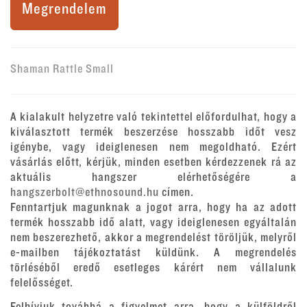
Megrendelem
Shaman Rattle Small
A kialakult helyzetre való tekintettel előfordulhat, hogy a
kiválasztott termék beszerzése hosszabb időt vesz
igénybe, vagy ideiglenesen nem megoldható. Ezért
vásárlás előtt, kérjük, minden esetben kérdezzenek rá az
aktuális hangszer elérhetőségére a
hangszerbolt@ethnosound.hu
címen.
Fenntartjuk magunknak a jogot arra, hogy ha az adott
termék hosszabb idő alatt, vagy ideiglenesen egyáltalán
nem beszerezhető, akkor a megrendelést töröljük, melyről
e-mailben tájékoztatást küldünk. A megrendelés
törléséből eredő esetleges kárért nem vállalunk
felelősséget.
Felhívjuk továbbá a figyelmet arra, hogy a külföldről