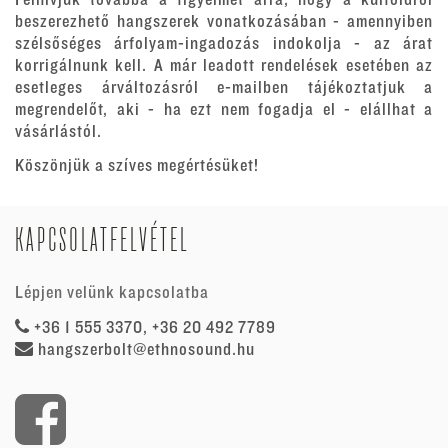
beszerezhető hangszerek vonatkozásában - amennyiben
szélsőséges árfolyam-ingadozás indokolja - az árat
korrigálnunk kell. A már leadott rendelések esetében az
esetleges árváltozásról e-mailben tájékoztatjuk a
megrendelőt, aki - ha ezt nem fogadja el - elállhat a
vásárlástól.
Köszönjük a szíves megértésüket!
KAPCSOLATFELVÉTEL
Lépjen velünk kapcsolatba
+36 1 555 3370, +36 20 492 7789
hangszerbolt@ethnosound.hu