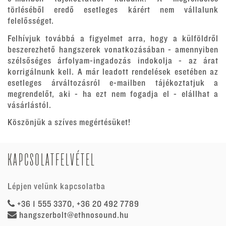
törléséből eredő esetleges kárért nem vállalunk
felelősséget.
Felhívjuk továbbá a figyelmet arra, hogy a külföldről
beszerezhető hangszerek vonatkozásában - amennyiben
szélsőséges árfolyam-ingadozás indokolja - az árat
korrigálnunk kell. A már leadott rendelések esetében az
esetleges árváltozásról e-mailben tájékoztatjuk a
megrendelőt, aki - ha ezt nem fogadja el - elállhat a
vásárlástól.
Köszönjük a szíves megértésüket!
KAPCSOLATFELVÉTEL
Lépjen velünk kapcsolatba
+36 1 555 3370, +36 20 492 7789
hangszerbolt@ethnosound.hu