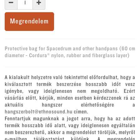
Megrendelem
Protective bag for Spacedrum and other handpans (60 cm
diameter - Cordura® nylon, rubber and fiberglass layer)
A kialakult helyzetre való tekintettel előfordulhat, hogy a
kiválasztott termék beszerzése hosszabb időt vesz
igénybe, vagy ideiglenesen nem megoldható. Ezért
vásárlás előtt, kérjük, minden esetben kérdezzenek rá az
aktuális hangszer elérhetőségére a
hangszerbolt@ethnosound.hu
címen.
Fenntartjuk magunknak a jogot arra, hogy ha az adott
termék hosszabb idő alatt, vagy ideiglenesen egyáltalán
nem beszerezhető, akkor a megrendelést töröljük, melyről
e-mailben tájékoztatást küldünk. A megrendelés