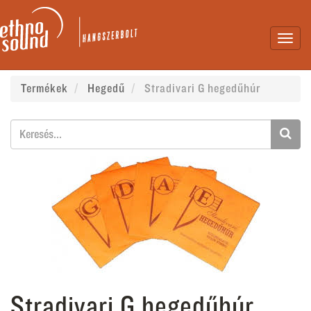
Toggl
navig
Termékek
Hegedű
Stradivari G hegedűhúr
Stradivari G hegedűhúr