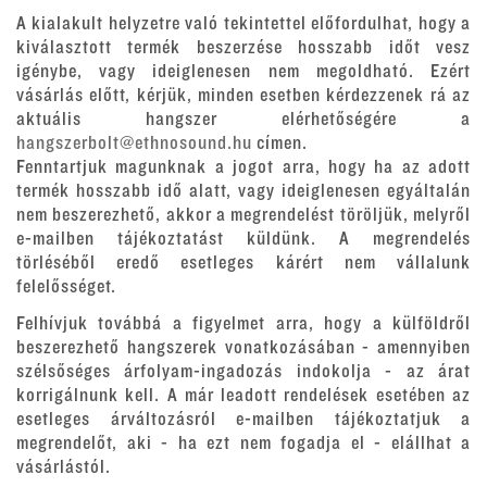
A kialakult helyzetre való tekintettel előfordulhat, hogy a
kiválasztott termék beszerzése hosszabb időt vesz
igénybe, vagy ideiglenesen nem megoldható. Ezért
vásárlás előtt, kérjük, minden esetben kérdezzenek rá az
aktuális hangszer elérhetőségére a
hangszerbolt@ethnosound.hu
címen.
Fenntartjuk magunknak a jogot arra, hogy ha az adott
termék hosszabb idő alatt, vagy ideiglenesen egyáltalán
nem beszerezhető, akkor a megrendelést töröljük, melyről
e-mailben tájékoztatást küldünk. A megrendelés
törléséből eredő esetleges kárért nem vállalunk
felelősséget.
Felhívjuk továbbá a figyelmet arra, hogy a külföldről
beszerezhető hangszerek vonatkozásában - amennyiben
szélsőséges árfolyam-ingadozás indokolja - az árat
korrigálnunk kell. A már leadott rendelések esetében az
esetleges árváltozásról e-mailben tájékoztatjuk a
megrendelőt, aki - ha ezt nem fogadja el - elállhat a
vásárlástól.