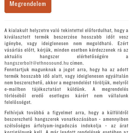
Megrendelem
A kialakult helyzetre való tekintettel előfordulhat, hogy a
kiválasztott termék beszerzése hosszabb időt vesz
igénybe, vagy ideiglenesen nem megoldható. Ezért
vásárlás előtt, kérjük, minden esetben kérdezzenek rá az
aktuális hangszer elérhetőségére a
hangszerbolt@ethnosound.hu
címen.
Fenntartjuk magunknak a jogot arra, hogy ha az adott
termék hosszabb idő alatt, vagy ideiglenesen egyáltalán
nem beszerezhető, akkor a megrendelést töröljük, melyről
e-mailben tájékoztatást küldünk. A megrendelés
törléséből eredő esetleges kárért nem vállalunk
felelősséget.
Felhívjuk továbbá a figyelmet arra, hogy a külföldről
beszerezhető hangszerek vonatkozásában - amennyiben
szélsőséges árfolyam-ingadozás indokolja - az árat
korrigálnunk kell. A már leadott rendelések esetében az