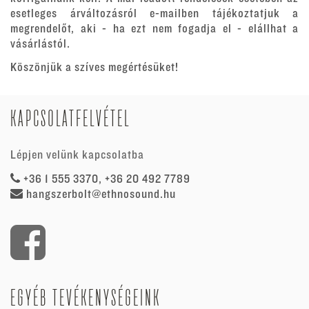
esetleges árváltozásról e-mailben tájékoztatjuk a
megrendelőt, aki - ha ezt nem fogadja el - elállhat a
vásárlástól.
Köszönjük a szíves megértésüket!
KAPCSOLATFELVÉTEL
Lépjen velünk kapcsolatba
+36 1 555 3370, +36 20 492 7789
hangszerbolt@ethnosound.hu
EGYÉB TEVÉKENYSÉGEINK