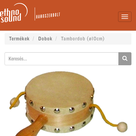
Toggl
navig
Termékek
Dobok
Tambordob (ø10cm)