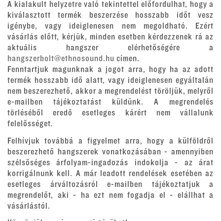
A kialakult helyzetre való tekintettel előfordulhat, hogy a
kiválasztott termék beszerzése hosszabb időt vesz
igénybe, vagy ideiglenesen nem megoldható. Ezért
vásárlás előtt, kérjük, minden esetben kérdezzenek rá az
aktuális hangszer elérhetőségére a
hangszerbolt@ethnosound.hu
címen.
Fenntartjuk magunknak a jogot arra, hogy ha az adott
termék hosszabb idő alatt, vagy ideiglenesen egyáltalán
nem beszerezhető, akkor a megrendelést töröljük, melyről
e-mailben tájékoztatást küldünk. A megrendelés
törléséből eredő esetleges kárért nem vállalunk
felelősséget.
Felhívjuk továbbá a figyelmet arra, hogy a külföldről
beszerezhető hangszerek vonatkozásában - amennyiben
szélsőséges árfolyam-ingadozás indokolja - az árat
korrigálnunk kell. A már leadott rendelések esetében az
esetleges árváltozásról e-mailben tájékoztatjuk a
megrendelőt, aki - ha ezt nem fogadja el - elállhat a
vásárlástól.