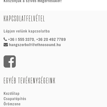
Köszönjük a szíves megértésüket!
KAPCSOLATFELVÉTEL
Lépjen velünk kapcsolatba
+36 1 555 3370, +36 20 492 7789
hangszerbolt@ethnosound.hu
EGYÉB TEVÉKENYSÉGEINK
Kezdőlap
Csapatépítés
Örömzene