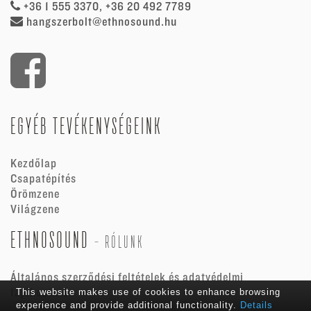
+36 1 555 3370, +36 20 492 7789
hangszerbolt@ethnosound.hu
EGYÉB TEVÉKENYSÉGEINK
Kezdőlap
Csapatépítés
Örömzene
Világzene
ETHNOSOUND
-
RÓLUNK
Általános szerződési feltételek és adatvédelmi
tájékoztató
This website makes use of cookies to enhance browsing
experience and provide additional functionality.
Details