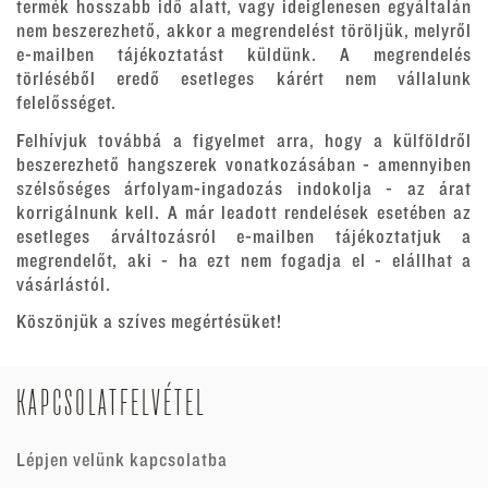
termék hosszabb idő alatt, vagy ideiglenesen egyáltalán
nem beszerezhető, akkor a megrendelést töröljük, melyről
e-mailben tájékoztatást küldünk. A megrendelés
törléséből eredő esetleges kárért nem vállalunk
felelősséget.
Felhívjuk továbbá a figyelmet arra, hogy a külföldről
beszerezhető hangszerek vonatkozásában - amennyiben
szélsőséges árfolyam-ingadozás indokolja - az árat
korrigálnunk kell. A már leadott rendelések esetében az
esetleges árváltozásról e-mailben tájékoztatjuk a
megrendelőt, aki - ha ezt nem fogadja el - elállhat a
vásárlástól.
Köszönjük a szíves megértésüket!
KAPCSOLATFELVÉTEL
Lépjen velünk kapcsolatba