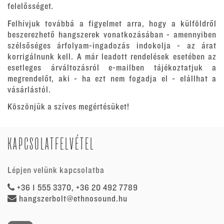
felelősséget.
Felhívjuk továbbá a figyelmet arra, hogy a külföldről
beszerezhető hangszerek vonatkozásában - amennyiben
szélsőséges árfolyam-ingadozás indokolja - az árat
korrigálnunk kell. A már leadott rendelések esetében az
esetleges árváltozásról e-mailben tájékoztatjuk a
megrendelőt, aki - ha ezt nem fogadja el - elállhat a
vásárlástól.
Köszönjük a szíves megértésüket!
KAPCSOLATFELVÉTEL
Lépjen velünk kapcsolatba
+36 1 555 3370, +36 20 492 7789
hangszerbolt@ethnosound.hu