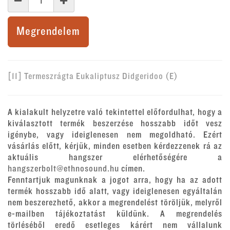
Megrendelem
[11] Termeszrágta Eukaliptusz Didgeridoo (E)
A kialakult helyzetre való tekintettel előfordulhat, hogy a
kiválasztott termék beszerzése hosszabb időt vesz
igénybe, vagy ideiglenesen nem megoldható. Ezért
vásárlás előtt, kérjük, minden esetben kérdezzenek rá az
aktuális hangszer elérhetőségére a
hangszerbolt@ethnosound.hu
címen.
Fenntartjuk magunknak a jogot arra, hogy ha az adott
termék hosszabb idő alatt, vagy ideiglenesen egyáltalán
nem beszerezhető, akkor a megrendelést töröljük, melyről
e-mailben tájékoztatást küldünk. A megrendelés
törléséből eredő esetleges kárért nem vállalunk