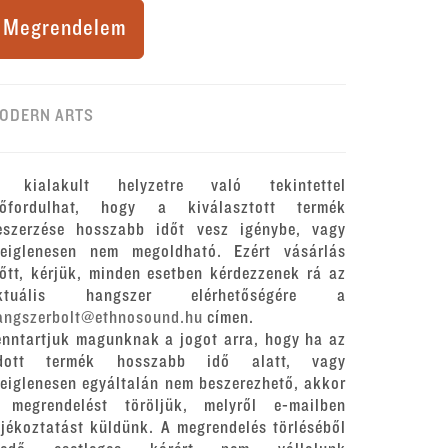
Megrendelem
ODERN ARTS
 kialakult helyzetre való tekintettel
lőfordulhat, hogy a kiválasztott termék
eszerzése hosszabb időt vesz igénybe, vagy
deiglenesen nem megoldható. Ezért vásárlás
lőtt, kérjük, minden esetben kérdezzenek rá az
ktuális hangszer elérhetőségére a
angszerbolt@ethnosound.hu
címen.
enntartjuk magunknak a jogot arra, hogy ha az
dott termék hosszabb idő alatt, vagy
deiglenesen egyáltalán nem beszerezhető, akkor
 megrendelést töröljük, melyről e-mailben
ájékoztatást küldünk. A megrendelés törléséből