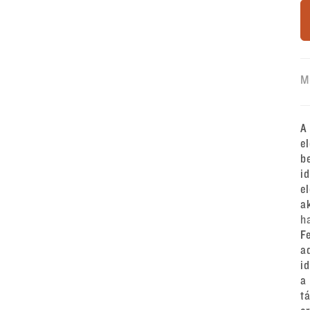
M
A
e
b
i
e
a
h
F
a
i
a
t