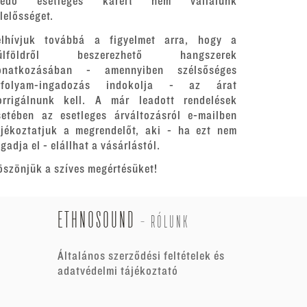
redő esetleges kárért nem vállalunk
elelősséget.
elhívjuk továbbá a figyelmet arra, hogy a
ülföldről beszerezhető hangszerek
onatkozásában - amennyiben szélsőséges
rfolyam-ingadozás indokolja - az árat
orrigálnunk kell. A már leadott rendelések
setében az esetleges árváltozásról e-mailben
ájékoztatjuk a megrendelőt, aki - ha ezt nem
gadja el - elállhat a vásárlástól.
öszönjük a szíves megértésüket!
ETHNOSOUND
-
RÓLUNK
Általános szerződési feltételek és
adatvédelmi tájékoztató