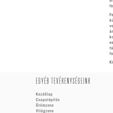
e
f
F
k
v
á
k
e
t
fo
K
EGYÉB TEVÉKENYSÉGEINK
Kezdőlap
Csapatépítés
Örömzene
Világzene