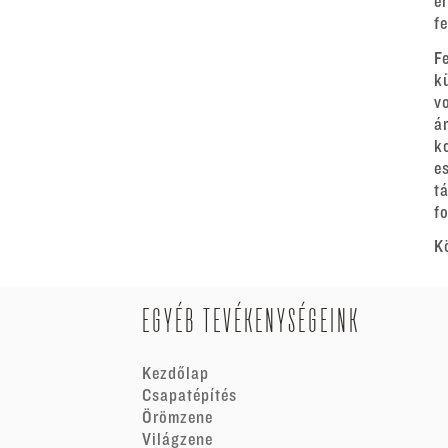
e
f
F
k
v
á
k
e
t
fo
K
EGYÉB TEVÉKENYSÉGEINK
Kezdőlap
Csapatépítés
Örömzene
Világzene