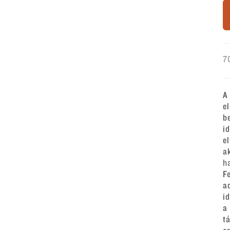
7
A
e
b
i
e
a
h
F
a
i
a
t