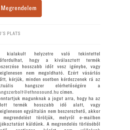
Megrendelem
0'S PLATS
 kialakult helyzetre való tekintettel
lőfordulhat, hogy a kiválasztott termék
eszerzése hosszabb időt vesz igénybe, vagy
deiglenesen nem megoldható. Ezért vásárlás
lőtt, kérjük, minden esetben kérdezzenek rá az
ktuális hangszer elérhetőségére a
angszerbolt@ethnosound.hu
címen.
enntartjuk magunknak a jogot arra, hogy ha az
dott termék hosszabb idő alatt, vagy
deiglenesen egyáltalán nem beszerezhető, akkor
 megrendelést töröljük, melyről e-mailben
ájékoztatást küldünk. A megrendelés törléséből