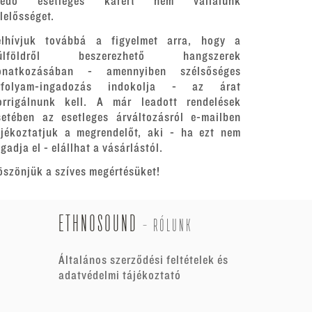
redő esetleges kárért nem vállalunk
elelősséget.
elhívjuk továbbá a figyelmet arra, hogy a
ülföldről beszerezhető hangszerek
onatkozásában - amennyiben szélsőséges
rfolyam-ingadozás indokolja - az árat
orrigálnunk kell. A már leadott rendelések
setében az esetleges árváltozásról e-mailben
ájékoztatjuk a megrendelőt, aki - ha ezt nem
gadja el - elállhat a vásárlástól.
öszönjük a szíves megértésüket!
ETHNOSOUND
-
RÓLUNK
Általános szerződési feltételek és
adatvédelmi tájékoztató