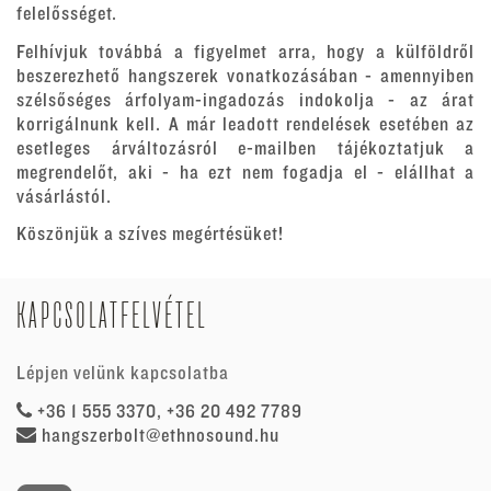
felelősséget.
Felhívjuk továbbá a figyelmet arra, hogy a külföldről
beszerezhető hangszerek vonatkozásában - amennyiben
szélsőséges árfolyam-ingadozás indokolja - az árat
korrigálnunk kell. A már leadott rendelések esetében az
esetleges árváltozásról e-mailben tájékoztatjuk a
megrendelőt, aki - ha ezt nem fogadja el - elállhat a
vásárlástól.
Köszönjük a szíves megértésüket!
KAPCSOLATFELVÉTEL
Lépjen velünk kapcsolatba
+36 1 555 3370, +36 20 492 7789
hangszerbolt@ethnosound.hu