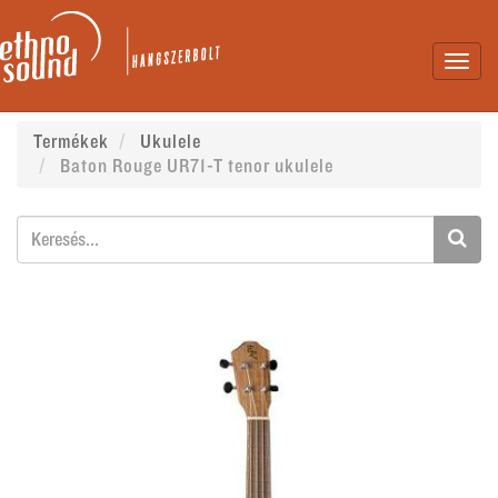
Toggl
navig
Termékek
Ukulele
Baton Rouge UR71-T tenor ukulele