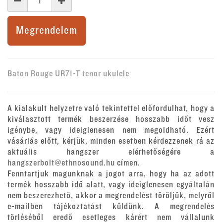
Megrendelem
Baton Rouge UR71-T tenor ukulele
A kialakult helyzetre való tekintettel előfordulhat, hogy a
kiválasztott termék beszerzése hosszabb időt vesz
igénybe, vagy ideiglenesen nem megoldható. Ezért
vásárlás előtt, kérjük, minden esetben kérdezzenek rá az
aktuális hangszer elérhetőségére a
hangszerbolt@ethnosound.hu
címen.
Fenntartjuk magunknak a jogot arra, hogy ha az adott
termék hosszabb idő alatt, vagy ideiglenesen egyáltalán
nem beszerezhető, akkor a megrendelést töröljük, melyről
e-mailben tájékoztatást küldünk. A megrendelés
törléséből eredő esetleges kárért nem vállalunk