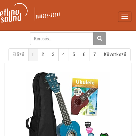
Toggl
navig
Előző
1
2
3
4
5
6
7
Következő