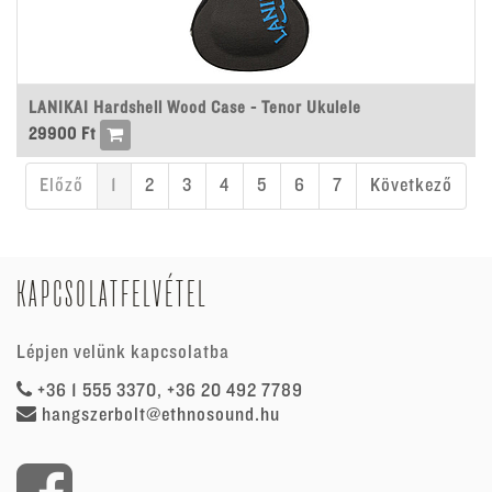
LANIKAI Hardshell Wood Case - Tenor Ukulele
29900
Ft
Előző
1
2
3
4
5
6
7
Következő
KAPCSOLATFELVÉTEL
Lépjen velünk kapcsolatba
+36 1 555 3370, +36 20 492 7789
hangszerbolt@ethnosound.hu