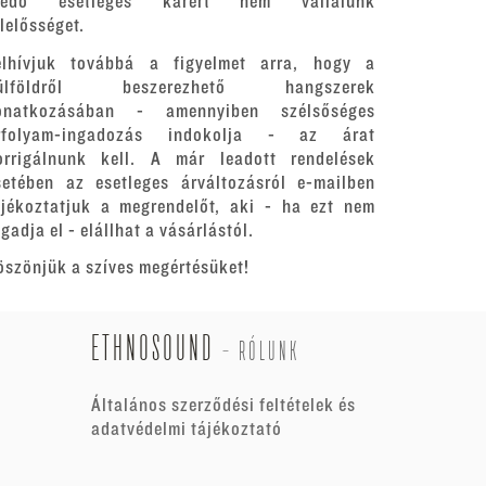
redő esetleges kárért nem vállalunk
elelősséget.
elhívjuk továbbá a figyelmet arra, hogy a
ülföldről beszerezhető hangszerek
onatkozásában - amennyiben szélsőséges
rfolyam-ingadozás indokolja - az árat
orrigálnunk kell. A már leadott rendelések
setében az esetleges árváltozásról e-mailben
ájékoztatjuk a megrendelőt, aki - ha ezt nem
gadja el - elállhat a vásárlástól.
öszönjük a szíves megértésüket!
ETHNOSOUND
-
RÓLUNK
Általános szerződési feltételek és
adatvédelmi tájékoztató