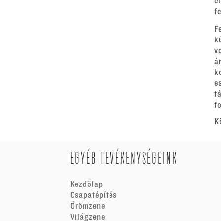
e
f
F
k
v
á
k
e
t
fo
K
EGYÉB TEVÉKENYSÉGEINK
Kezdőlap
Csapatépítés
Örömzene
Világzene