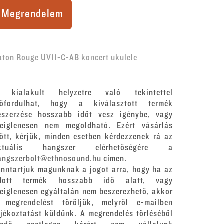
Megrendelem
aton Rouge UV11-C-AB koncert ukulele
 kialakult helyzetre való tekintettel
lőfordulhat, hogy a kiválasztott termék
eszerzése hosszabb időt vesz igénybe, vagy
deiglenesen nem megoldható. Ezért vásárlás
lőtt, kérjük, minden esetben kérdezzenek rá az
ktuális hangszer elérhetőségére a
angszerbolt@ethnosound.hu
címen.
enntartjuk magunknak a jogot arra, hogy ha az
dott termék hosszabb idő alatt, vagy
deiglenesen egyáltalán nem beszerezhető, akkor
 megrendelést töröljük, melyről e-mailben
ájékoztatást küldünk. A megrendelés törléséből