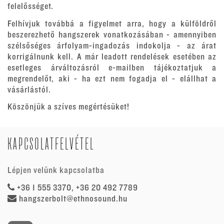
felelősséget.
Felhívjuk továbbá a figyelmet arra, hogy a külföldről
beszerezhető hangszerek vonatkozásában - amennyiben
szélsőséges árfolyam-ingadozás indokolja - az árat
korrigálnunk kell. A már leadott rendelések esetében az
esetleges árváltozásról e-mailben tájékoztatjuk a
megrendelőt, aki - ha ezt nem fogadja el - elállhat a
vásárlástól.
Köszönjük a szíves megértésüket!
KAPCSOLATFELVÉTEL
Lépjen velünk kapcsolatba
+36 1 555 3370, +36 20 492 7789
hangszerbolt@ethnosound.hu