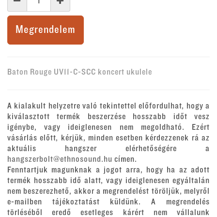
Megrendelem
Baton Rouge UV11-C-SCC koncert ukulele
A kialakult helyzetre való tekintettel előfordulhat, hogy a
kiválasztott termék beszerzése hosszabb időt vesz
igénybe, vagy ideiglenesen nem megoldható. Ezért
vásárlás előtt, kérjük, minden esetben kérdezzenek rá az
aktuális hangszer elérhetőségére a
hangszerbolt@ethnosound.hu
címen.
Fenntartjuk magunknak a jogot arra, hogy ha az adott
termék hosszabb idő alatt, vagy ideiglenesen egyáltalán
nem beszerezhető, akkor a megrendelést töröljük, melyről
e-mailben tájékoztatást küldünk. A megrendelés
törléséből eredő esetleges kárért nem vállalunk