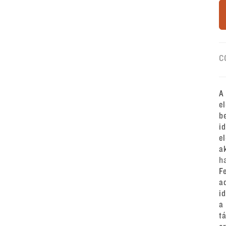
C
A
e
b
i
e
a
h
F
a
i
a
t