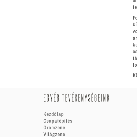
e
f
F
k
v
á
k
e
t
fo
K
EGYÉB TEVÉKENYSÉGEINK
Kezdőlap
Csapatépítés
Örömzene
Világzene