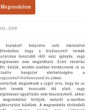
Megrendelem
OAL JEAN
 kialakult helyzetre való tekintettel
lőfordulhat, hogy a kiválasztott termék
eszerzése hosszabb időt vesz igénybe, vagy
deiglenesen nem megoldható. Ezért vásárlás
lőtt, kérjük, minden esetben kérdezzenek rá az
ktuális hangszer elérhetőségére a
angszerbolt@ethnosound.hu
címen.
enntartjuk magunknak a jogot arra, hogy ha az
dott termék hosszabb idő alatt, vagy
deiglenesen egyáltalán nem beszerezhető, akkor
 megrendelést töröljük, melyről e-mailben
ájékoztatást küldünk. A megrendelés törléséből