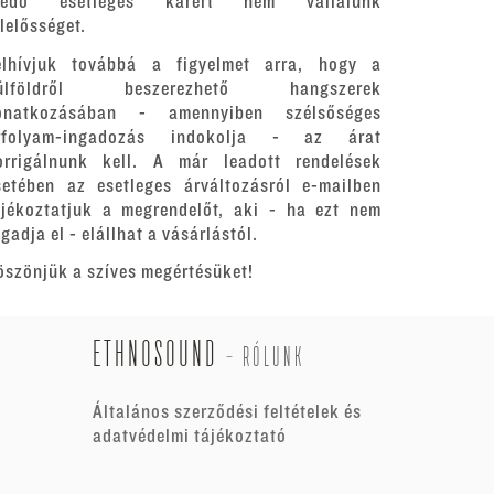
redő esetleges kárért nem vállalunk
elelősséget.
elhívjuk továbbá a figyelmet arra, hogy a
ülföldről beszerezhető hangszerek
onatkozásában - amennyiben szélsőséges
rfolyam-ingadozás indokolja - az árat
orrigálnunk kell. A már leadott rendelések
setében az esetleges árváltozásról e-mailben
ájékoztatjuk a megrendelőt, aki - ha ezt nem
gadja el - elállhat a vásárlástól.
öszönjük a szíves megértésüket!
ETHNOSOUND
-
RÓLUNK
Általános szerződési feltételek és
adatvédelmi tájékoztató