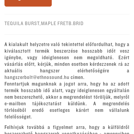
TEQUILA BURST,MAPLE FRETB.BRID
A kialakult helyzetre való tekintettel előfordulhat, hogy a
kiválasztott termék beszerzése hosszabb időt vesz
igénybe, vagy ideiglenesen nem megoldható. Ezért
vásárlás előtt, kérjük, minden esetben kérdezzenek rá az
aktuális hangszer elérhetőségére a
hangszerbolt@ethnosound.hu
címen.
Fenntartjuk magunknak a jogot arra, hogy ha az adott
termék hosszabb idő alatt, vagy ideiglenesen egyáltalán
nem beszerezhető, akkor a megrendelést töröljük, melyről
e-mailben tájékoztatást küldünk. A megrendelés
törléséből eredő esetleges kárért nem vállalunk
felelősséget.
Felhívjuk továbbá a figyelmet arra, hogy a külföldről
beszerezhető hangszerek vonatkozásában - amennyiben