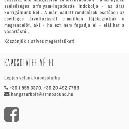
szélsőséges árfolyam-ingadozás indokolja - az árat
korrigálnunk kell. A már leadott rendelések esetében az
esetleges árváltozásról e-mailben tájékoztatjuk a
megrendelőt, aki - ha ezt nem fogadja el - elállhat a
vásárlástól.
Köszönjük a szíves megértésüket!
KAPCSOLATFELVÉTEL
Lépjen velünk kapcsolatba
+36 1 555 3370, +36 20 492 7789
hangszerbolt@ethnosound.hu