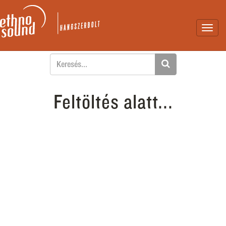
Toggl
navig
Feltöltés alatt...