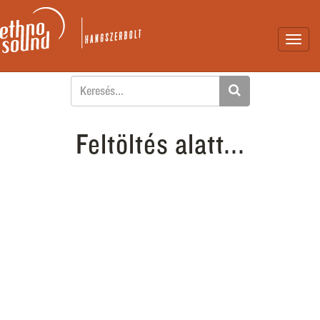
Toggl
navig
Feltöltés alatt...