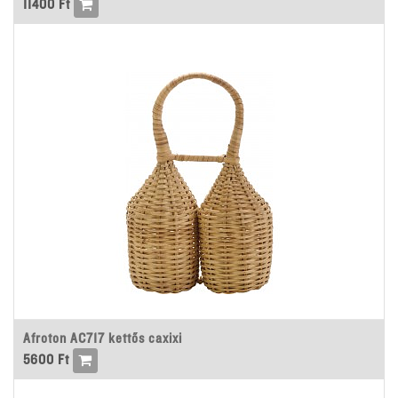
11400
Ft
Afroton AC717 kettős caxixi
5600
Ft