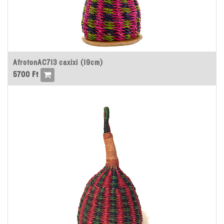
AfrotonAC713 caxixi (19cm)
5700
Ft