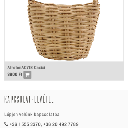
AfrotonAC718 Caxixi
3800
Ft
KAPCSOLATFELVÉTEL
Lépjen velünk kapcsolatba
+36 1 555 3370, +36 20 492 7789