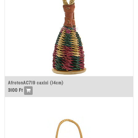
AfrotonAC719 caxixi (14cm)
3100
Ft