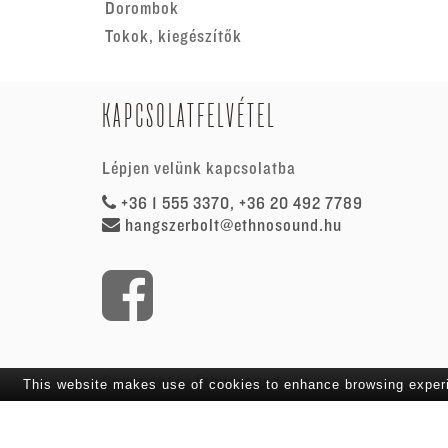
Dorombok
Tokok, kiegészítők
KAPCSOLATFELVÉTEL
Lépjen velünk kapcsolatba
+36 1 555 3370, +36 20 492 7789
hangszerbolt@ethnosound.hu
Copyright ©
Ethnosound
This website makes use of cookies to enhance browsing experie