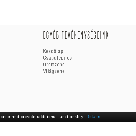
EGYÉB TEVÉKENYSÉGEINK
Kezdőlap
Csapatépítés
Örömzene
Világzene
nce and provide additional functionality.
Details