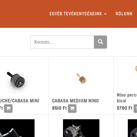
EGYÉB TEVÉKENYSÉGEINK
RÓLUNK
Nino perc
UCHE/CABASA MINI
CABASA MEDIUM NINO
kicsi
t
9510
Ft
5790
Ft