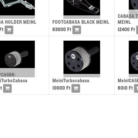
CABASA T
A HOLDER MEINL
FOOTCABASA BLACK MEINL
MEINL
Ft
63000
Ft
12400
Ft
PCA5BK-
iTurboCabasa
MeinlTurbocabasa
MeinlCA5
t
10000
Ft
8010
Ft