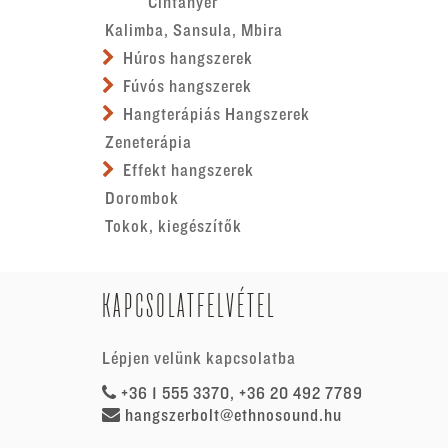
Cintányér
Kalimba, Sansula, Mbira
Húros hangszerek
Fúvós hangszerek
Hangterápiás Hangszerek
Zeneterápia
Effekt hangszerek
Dorombok
Tokok, kiegészítők
KAPCSOLATFELVÉTEL
Lépjen velünk kapcsolatba
+36 1 555 3370, +36 20 492 7789
hangszerbolt@ethnosound.hu