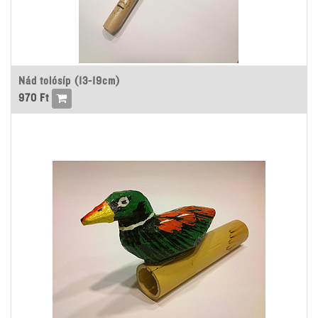
Nád tolósíp (13-19cm)
970
Ft