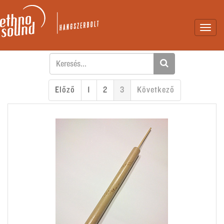
Toggl
navig
Előző
1
2
3
Következő