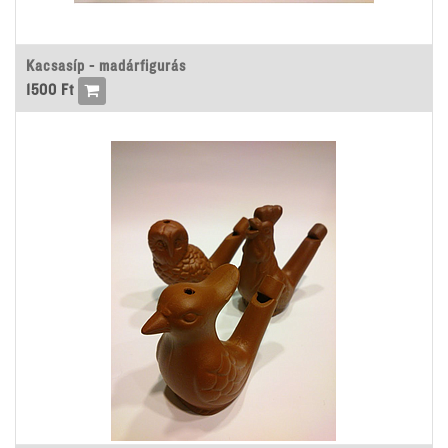
Kacsasíp - madárfigurás
1500
Ft