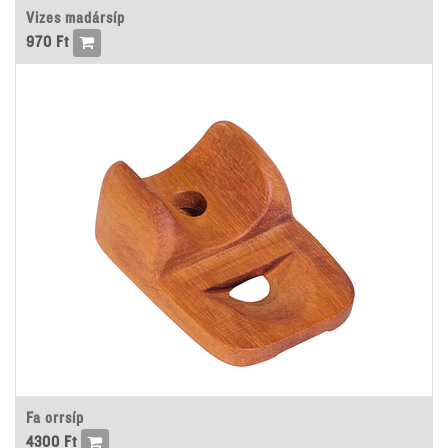
Vizes madársíp
970
Ft
Fa orrsíp
4300
Ft