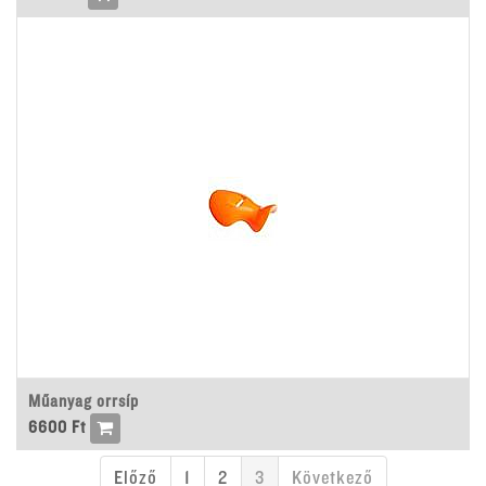
Műanyag orrsíp
6600
Ft
Előző
1
2
3
Következő