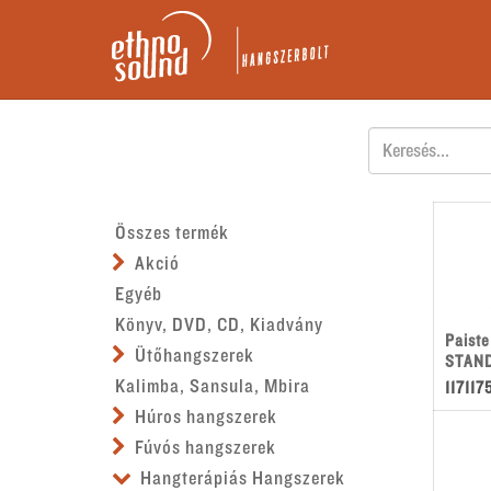
Összes termék
Akció
Egyéb
Könyv, DVD, CD, Kiadvány
Paist
Ütőhangszerek
STAN
Kalimba, Sansula, Mbira
117117
Húros hangszerek
Fúvós hangszerek
Hangterápiás Hangszerek