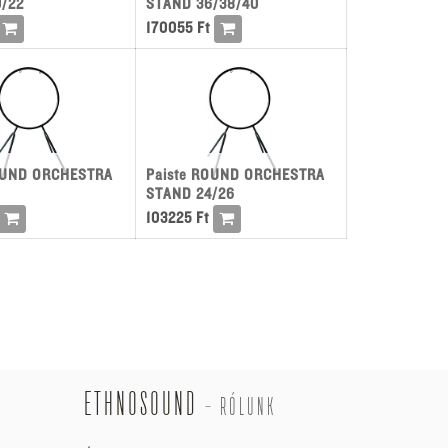
/22
STAND 36/38/40
170055
Ft
OUND ORCHESTRA
Paiste ROUND ORCHESTRA
8
STAND 24/26
103225
Ft
ETHNOSOUND
-
RÓLUNK