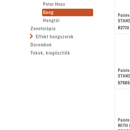
Peter Hess
Gong
Paist
Hangtál
STAND
82710
Zeneterápia
Effekt hangszerek
Dorombok
Tokok, kiegészítők
Paist
STAND
57565
Paist
WITH 