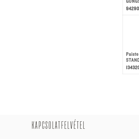
GONGS
9429
Paist
STAND
13432
KAPCSOLATFELVÉTEL