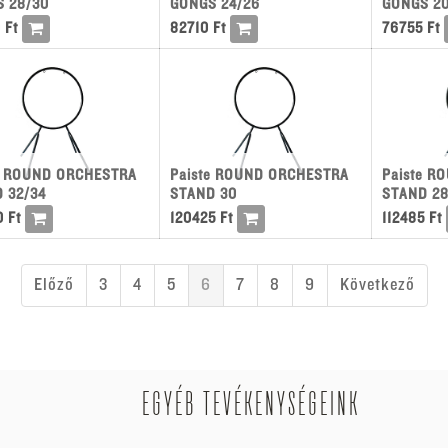
 28/30
GONGS 24/26
GONGS 20
0
Ft
82710
Ft
76755
Ft
e ROUND ORCHESTRA
Paiste ROUND ORCHESTRA
Paiste R
 32/34
STAND 30
STAND 2
0
Ft
120425
Ft
112485
Ft
Előző
3
4
5
6
7
8
9
Következő
EGYÉB TEVÉKENYSÉGEINK