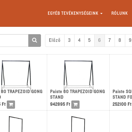
EGYÉB TEVÉKENYSÉGEINK
RÓLUNK
Előző
3
4
5
6
7
8
9
e 80 TRAPEZOID GONG
Paiste 60 TRAPEZOID GONG
Paiste S
D
STAND
STAND FO
5
Ft
942895
Ft
252100
Ft