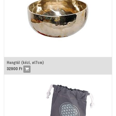
Hangtál (kézi, ø17cm)
32900
Ft