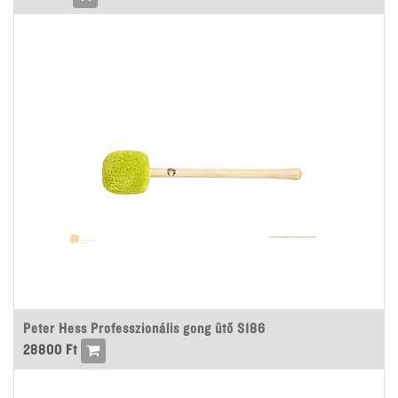
Peter Hess Professzionális gong ütő S186
28800
Ft