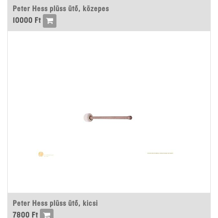
Peter Hess plüss ütő, közepes
10000
Ft
Peter Hess plüss ütő, kicsi
7800
Ft