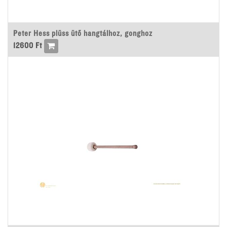
Peter Hess plüss ütő hangtálhoz, gonghoz
12600
Ft