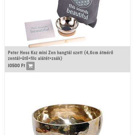
Peter Hess Ksz mini Zen hangtál szett (4,6cm átmérő
zentál+ütő+filc alátét+zsák)
10500
Ft