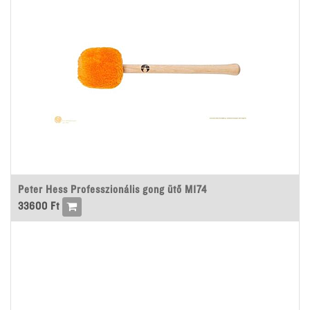
Peter Hess Professzionális gong ütő M174
33600
Ft