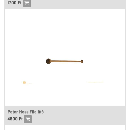
1700
Ft
Peter Hess Filc ütő
4800
Ft