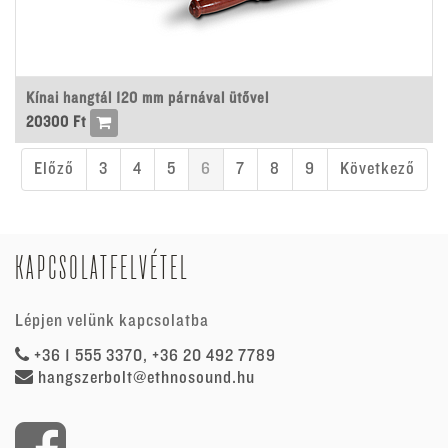
Kínai hangtál 120 mm párnával ütővel
20300
Ft
Előző
3
4
5
6
7
8
9
Következő
KAPCSOLATFELVÉTEL
Lépjen velünk kapcsolatba
+36 1 555 3370, +36 20 492 7789
hangszerbolt@ethnosound.hu