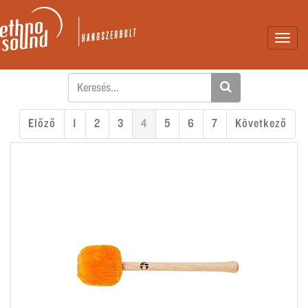
Toggl
navig
Előző
1
2
3
4
5
6
7
Következő