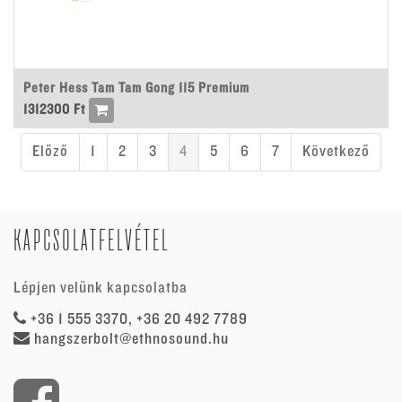
Peter Hess Tam Tam Gong 115 Premium
1312300
Ft
Előző
1
2
3
4
5
6
7
Következő
KAPCSOLATFELVÉTEL
Lépjen velünk kapcsolatba
+36 1 555 3370, +36 20 492 7789
hangszerbolt@ethnosound.hu