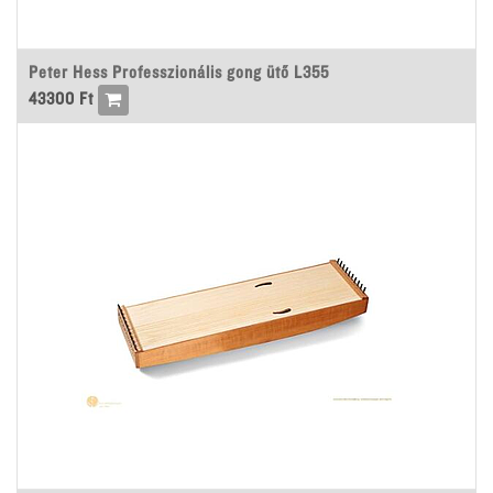
Peter Hess Professzionális gong ütő L355
43300
Ft