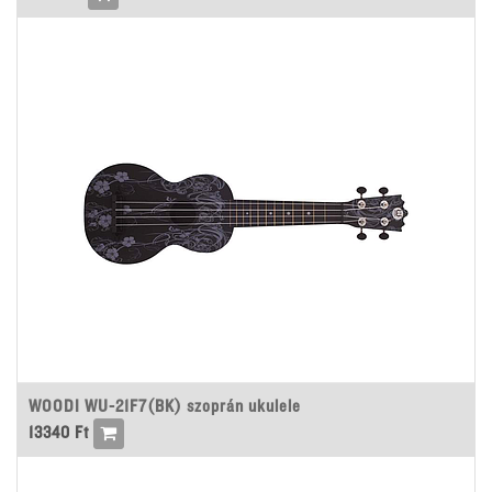
WOODI WU-21F7(BK) szoprán ukulele
13340
Ft