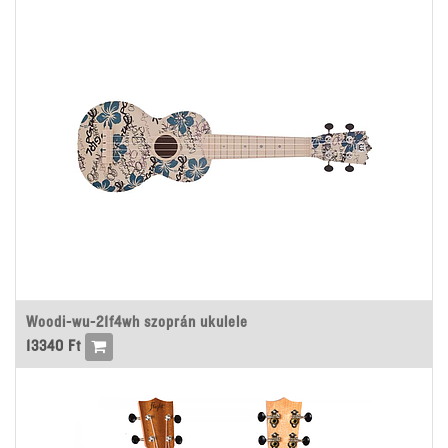
Woodi-wu-21f4wh szoprán ukulele
13340
Ft