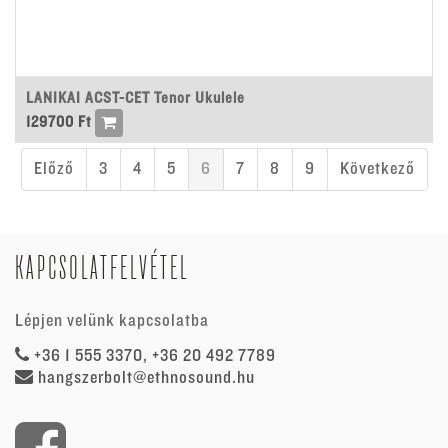
LANIKAI ACST-CET Tenor Ukulele
129700
Ft
Előző
3
4
5
6
7
8
9
Következő
KAPCSOLATFELVÉTEL
Lépjen velünk kapcsolatba
+36 1 555 3370, +36 20 492 7789
hangszerbolt@ethnosound.hu