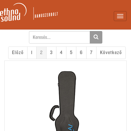
Toggl
navig
Előző
1
2
3
4
5
6
7
Következő