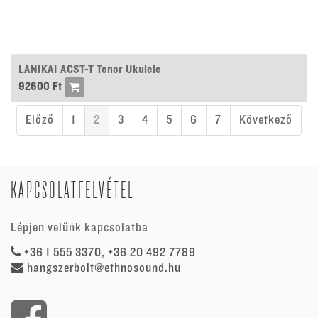
LANIKAI ACST-T Tenor Ukulele
92600
Ft
Előző
1
2
3
4
5
6
7
Következő
KAPCSOLATFELVÉTEL
Lépjen velünk kapcsolatba
+36 1 555 3370, +36 20 492 7789
hangszerbolt@ethnosound.hu